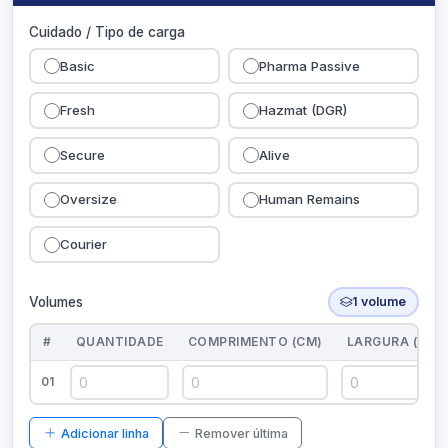
Cuidado / Tipo de carga
Basic
Pharma Passive
Fresh
Hazmat (DGR)
Secure
Alive
Oversize
Human Remains
Courier
Volumes
1 volume
#
QUANTIDADE
COMPRIMENTO (CM)
LARGURA (CM)
01
Adicionar linha
Remover última